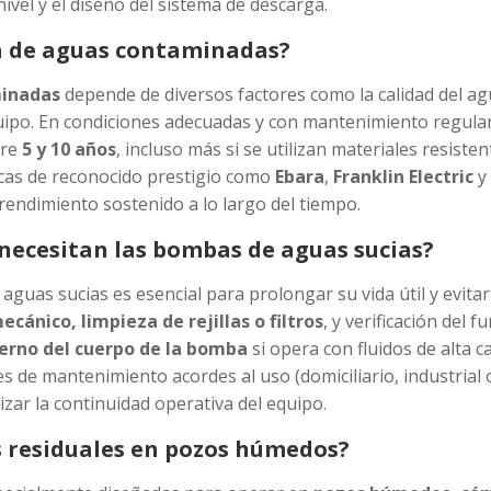
nivel y el diseño del sistema de descarga.
ba de aguas contaminadas?
minadas
depende de diversos factores como la calidad del ag
quipo. En condiciones adecuadas y con mantenimiento regula
tre
5 y 10 años
, incluso más si se utilizan materiales resist
cas de reconocido prestigio como
Ebara
,
Franklin Electric
y
endimiento sostenido a lo largo del tiempo.
ecesitan las bombas de aguas sucias?
guas sucias es esencial para prolongar su vida útil y evitar 
ecánico, limpieza de rejillas o filtros
, y verificación del 
terno del cuerpo de la bomba
si opera con fluidos de alta 
s de mantenimiento acordes al uso (domiciliario, industrial 
izar la continuidad operativa del equipo.
 residuales en pozos húmedos?