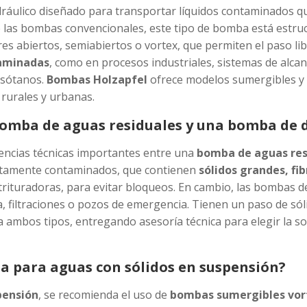
ráulico diseñado para transportar líquidos contaminados qu
 de las bombas convencionales, este tipo de bomba está estr
es abiertos, semiabiertos o vortex, que permiten el paso libr
aminadas
, como en procesos industriales, sistemas de alcan
e sótanos.
Bombas Holzapfel
ofrece modelos sumergibles y 
, rurales y urbanas.
 bomba de aguas residuales y una bomba de 
encias técnicas importantes entre una
bomba de aguas res
altamente contaminados, que contienen
sólidos grandes, fi
rituradoras, para evitar bloqueos. En cambio, las bombas d
a, filtraciones o pozos de emergencia. Tienen un paso de sól
a ambos tipos, entregando asesoría técnica para elegir la s
a para aguas con sólidos en suspensión?
pensión
, se recomienda el uso de
bombas sumergibles vor