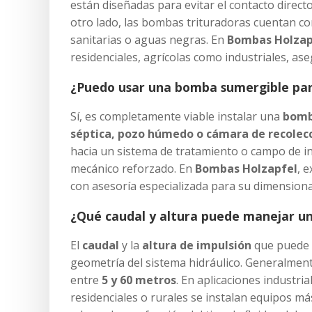
están diseñadas para evitar el contacto directo
otro lado, las bombas trituradoras cuentan con
sanitarias o aguas negras. En
Bombas Holzap
residenciales, agrícolas como industriales, as
¿Puedo usar una bomba sumergible para
Sí, es completamente viable instalar una
bomb
séptica, pozo húmedo o cámara de recolec
hacia un sistema de tratamiento o campo de inf
mecánico reforzado. En
Bombas Holzapfel
, 
con asesoría especializada para su dimensionam
¿Qué caudal y altura puede manejar u
El
caudal
y la
altura de impulsión
que puede m
geometría del sistema hidráulico. Generalme
entre
5 y 60 metros
. En aplicaciones industr
residenciales o rurales se instalan equipos m