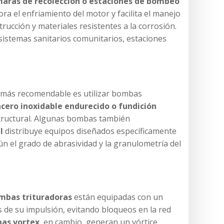
aras de recolección o estaciones de bombeo
a el enfriamiento del motor y facilita el manejo
trucción y materiales resistentes a la corrosión.
 sistemas sanitarios comunitarios, estaciones
o más recomendable es utilizar bombas
acero inoxidable endurecido o fundición
 estructural. Algunas bombas también
l
distribuye equipos diseñados específicamente
n el grado de abrasividad y la granulometría del
mbas trituradoras
están equipadas con un
 de su impulsión, evitando bloqueos en la red
as vortex
, en cambio, generan un vórtice