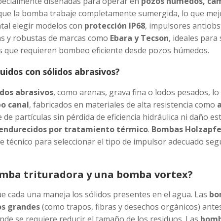
pecialmente diseñadas para operar en
pozos húmedos, cám
e que la bomba trabaje completamente sumergida, lo que mejor
ntal elegir modelos con
protección IP68
, impulsores antiobs
tas y robustas de marcas como
Ebara y Tecson
, ideales para
es que requieren bombeo eficiente desde pozos húmedos.
uidos con sólidos abrasivos?
idos abrasivos
, como arenas, grava fina o lodos pesados, l
po canal
, fabricados en materiales de alta resistencia como
e de partículas sin pérdida de eficiencia hidráulica ni daño
 endurecidos por tratamiento térmico
.
Bombas Holzapfe
 técnico para seleccionar el tipo de impulsor adecuado segú
omba trituradora y una bomba vortex?
que cada una maneja los sólidos presentes en el agua. Las
bo
dos grandes
(como trapos, fibras y desechos orgánicos) antes
nde se requiere reducir el tamaño de los residuos. Las
bomb