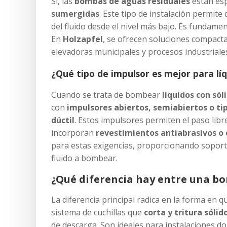
Sí, las
bombas de aguas residuales
están es
sumergidas
. Este tipo de instalación permit
del fluido desde el nivel más bajo. Es fundame
En
Holzapfel
, se ofrecen soluciones compac
elevadoras municipales y procesos industrial
¿Qué tipo de impulsor es mejor para líq
Cuando se trata de bombear
líquidos con sól
con
impulsores abiertos, semiabiertos o ti
dúctil
. Estos impulsores permiten el paso libr
incorporan
revestimientos antiabrasivos o
para estas exigencias, proporcionando soporte
fluido a bombear.
¿Qué diferencia hay entre una b
La diferencia principal radica en la forma en 
sistema de cuchillas que
corta y tritura sóli
de descarga. Son ideales para instalaciones do