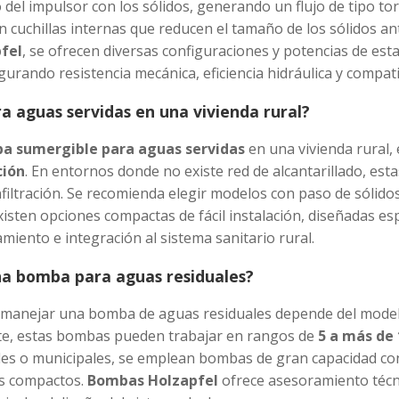
 del impulsor con los sólidos, generando un flujo de tipo to
 cuchillas internas que reducen el tamaño de los sólidos an
fel
, se ofrecen diversas configuraciones y potencias de est
egurando resistencia mecánica, eficiencia hidráulica y compat
 aguas servidas en una vivienda rural?
a sumergible para aguas servidas
en una vivienda rural
ción
. En entornos donde no existe red de alcantarillado, es
iltración. Se recomienda elegir modelos con paso de sólidos 
existen opciones compactas de fácil instalación, diseñadas es
iento e integración al sistema sanitario rural.
na bomba para aguas residuales?
anejar una bomba de aguas residuales depende del modelo, e
nte, estas bombas pueden trabajar en rangos de
5 a más de 
iales o municipales, se emplean bombas de gran capacidad co
ás compactos.
Bombas Holzapfel
ofrece asesoramiento técni