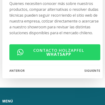
Quienes necesiten conocer más sobre nuestros
productos, comparar alternativas o resolver dudas
técnicas pueden seguir recorriendo el sitio web de
nuestra empresa, cotizar directamente o acercarse
a nuestro showroom para revisar las distintas
soluciones disponibles para el mercado chileno.
CONTACTO HOLZAPFEL
WHATSAPP
Navegación
Navegación
ANTERIOR
SIGUIENTE
de
de
entradas
entradas
MENÚ