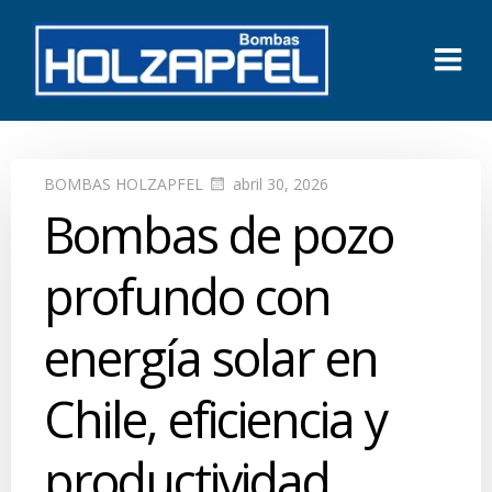
Saltar
al
contenido
BOMBAS HOLZAPFEL
abril 30, 2026
Bombas de pozo
profundo con
energía solar en
Chile, eficiencia y
productividad